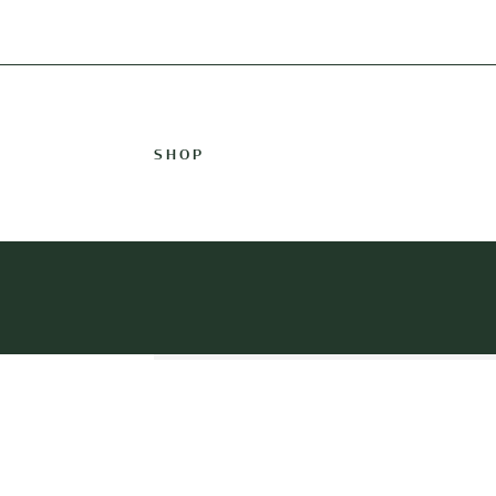
SPECIALITEITEN VAN DEN AMBACHT
VARKEN
SHOP
TRAITEUR
GEVOGELTE
RUND
KALF
witloof ham kaassaus
shop