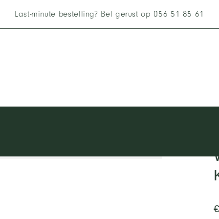
Last-minute bestelling? Bel gerust op 056 51 85 61
APERO
BBQ
CHARCUTERIE
KAZEN